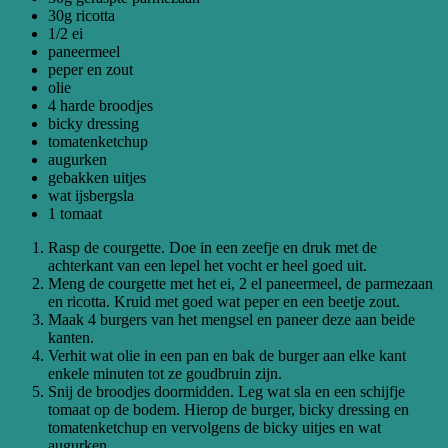
30g ricotta
1/2 ei
paneermeel
peper en zout
olie
4 harde broodjes
bicky dressing
tomatenketchup
augurken
gebakken uitjes
wat ijsbergsla
1 tomaat
Rasp de courgette. Doe in een zeefje en druk met de
achterkant van een lepel het vocht er heel goed uit.
Meng de courgette met het ei, 2 el paneermeel, de parmezaan
en ricotta. Kruid met goed wat peper en een beetje zout.
Maak 4 burgers van het mengsel en paneer deze aan beide
kanten.
Verhit wat olie in een pan en bak de burger aan elke kant
enkele minuten tot ze goudbruin zijn.
Snij de broodjes doormidden. Leg wat sla en een schijfje
tomaat op de bodem. Hierop de burger, bicky dressing en
tomatenketchup en vervolgens de bicky uitjes en wat
augurken.