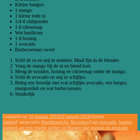
Kleine burgers
1 mango
1 kleine rode ui
1/4 tl chilipoeder
1 tl citroensap
Wat basilicum
1 tl honing
1 avocado
Barbecuesaus sweet
Schil de ui en snij in stukken. Maal fijn in de blender.
Voeg de mango bij de ui en blend kort.
Meng de kruiden, honing en citroensap onder de mango.
Schil de avocado en snij in schijfjes.
Beleg een broodje met wat schijfjes avocado, een burger,
mangorelish en wat barbecuesaus.
Smakelijk
Geplaatst op
10 januari 2016
10 januari 2016
Auteur
Sabine
Categorieën
Hoofdgerecht
,
Recepten
Tags
avocado
,
burger
,
mango
Laat een reactie achter
op Burger met mango en avocado