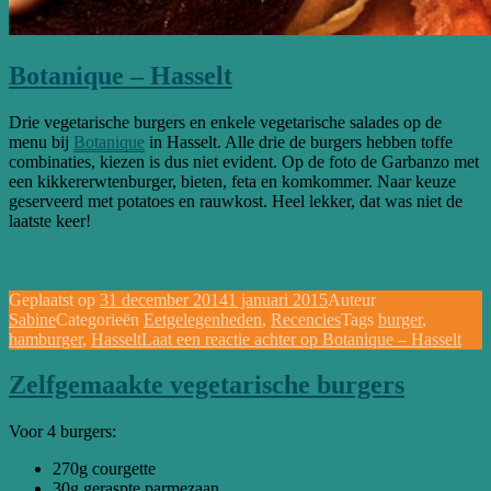
Botanique – Hasselt
Drie vegetarische burgers en enkele vegetarische salades op de
menu bij
Botanique
in Hasselt. Alle drie de burgers hebben toffe
combinaties, kiezen is dus niet evident. Op de foto de Garbanzo met
een kikkererwtenburger, bieten, feta en komkommer. Naar keuze
geserveerd met potatoes en rauwkost. Heel lekker, dat was niet de
laatste keer!
Geplaatst op
31 december 2014
1 januari 2015
Auteur
Sabine
Categorieën
Eetgelegenheden
,
Recencies
Tags
burger
,
hamburger
,
Hasselt
Laat een reactie achter
op Botanique – Hasselt
Zelfgemaakte vegetarische burgers
Voor 4 burgers:
270g courgette
30g geraspte parmezaan