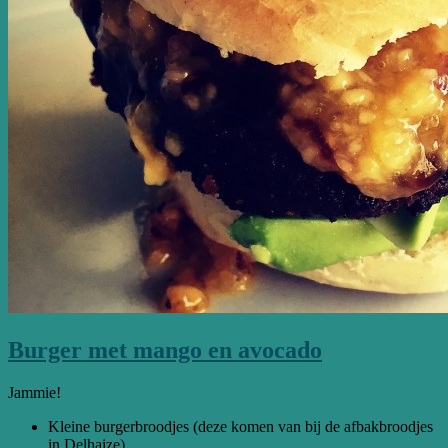
Burger met mango en avocado
Jammie!
Kleine burgerbroodjes (deze komen van bij de afbakbroodjes
in Delhaize)