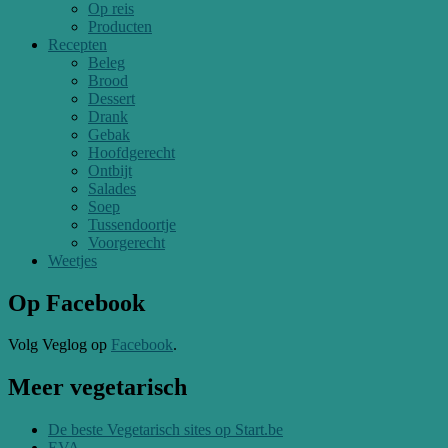
Op reis
Producten
Recepten
Beleg
Brood
Dessert
Drank
Gebak
Hoofdgerecht
Ontbijt
Salades
Soep
Tussendoortje
Voorgerecht
Weetjes
Op Facebook
Volg Veglog op
Facebook
.
Meer vegetarisch
De beste Vegetarisch sites op Start.be
EVA