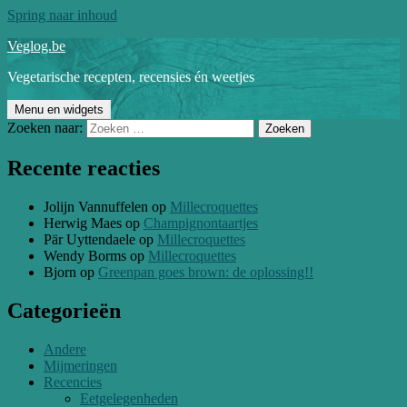
Spring naar inhoud
Veglog.be
Vegetarische recepten, recensies én weetjes
Menu en widgets
Zoeken naar:
Recente reacties
Jolijn Vannuffelen
op
Millecroquettes
Herwig Maes
op
Champignontaartjes
Pär Uyttendaele
op
Millecroquettes
Wendy Borms
op
Millecroquettes
Bjorn
op
Greenpan goes brown: de oplossing!!
Categorieën
Andere
Mijmeringen
Recencies
Eetgelegenheden