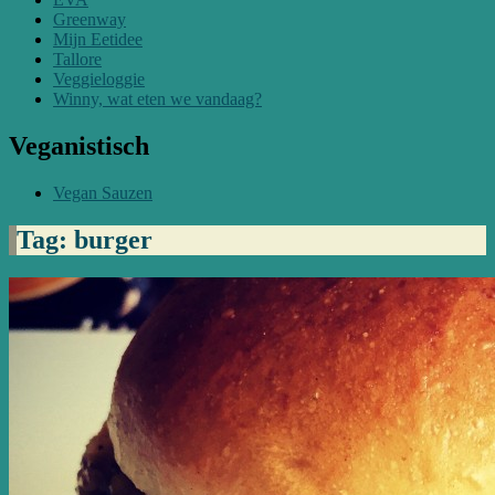
Greenway
Mijn Eetidee
Tallore
Veggieloggie
Winny, wat eten we vandaag?
Veganistisch
Vegan Sauzen
Tag: burger