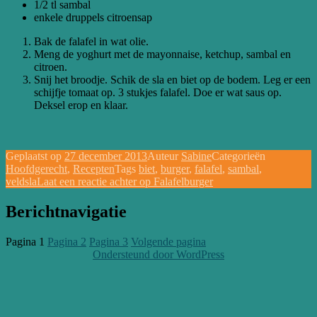
1/2 tl sambal
enkele druppels citroensap
Bak de falafel in wat olie.
Meng de yoghurt met de mayonnaise, ketchup, sambal en
citroen.
Snij het broodje. Schik de sla en biet op de bodem. Leg er een
schijfje tomaat op. 3 stukjes falafel. Doe er wat saus op.
Deksel erop en klaar.
Geplaatst op
27 december 2013
Auteur
Sabine
Categorieën
Hoofdgerecht
,
Recepten
Tags
biet
,
burger
,
falafel
,
sambal
,
veldsla
Laat een reactie achter
op Falafelburger
Berichtnavigatie
Pagina
1
Pagina
2
Pagina
3
Volgende pagina
Ondersteund door WordPress