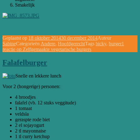
Smakelijk
Geplaatst op
18 oktober 2014
30 december 2014
Auteur
Sabine
Categorieën
Andere
,
Hoofdgerecht
Tags
bicky
,
burger
1
reactie
op Zelfgemaakte vegetarische burgers
Falafelburger
Snelle en lekkere lunch
Voor 2 (hongerige) personen:
4 broodjes
falafel (vb. 12 stuks veggitude)
1 tomaat
veldsla
geraspte rode biet
2 el sojayogurt
2 tl mayonnaise
1 tl curry ketchup